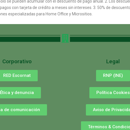
 solo se pueden acumular con el descuento de pago anual. 2. Los desc
 pagos con tarjeta de crédito a meses sin intereses. 3. 50% de descuento a
ones especializadas para Home Office y Micrositios.
Corporativo
Legal
RED Escornat
RNP (INE)
Ética y denuncia
Política Cookies
la de comunicación
Aviso de Privacid
Términos & Condici