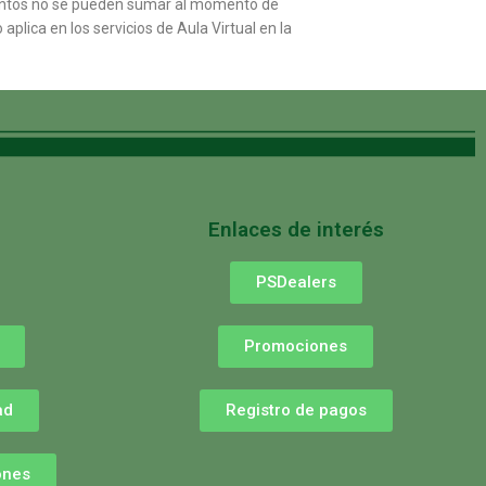
uentos no se pueden sumar al momento de
plica en los servicios de Aula Virtual en la
Enlaces de interés
PSDealers
Promociones
ad
Registro de pagos
ones